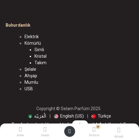
Buhurdanlık
Elektrik
Kömürlü
Simli
Kristal
Takım
Şelale
Ahşap
Mumlu
USB
Copyright © Selam Parfüm 2025
الْعَرَبيّة
|
English (US)
|
Türkçe
Tarafından desteklenmektedir
- # 1
Açık Kaynak E-
0
Ticaret
Home
Search
Wishlist
Account