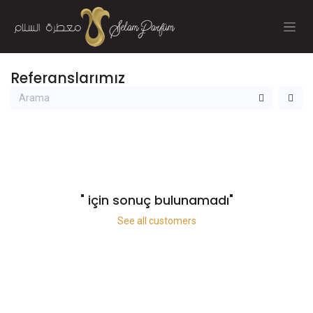
İçereği Atla
Referanslarımız
" için sonuç bulunamadı
"
See all customers