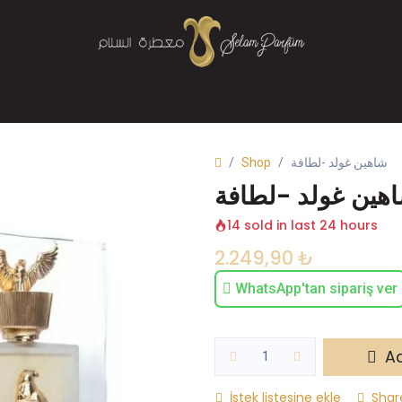
Mağaza
Parfüm
Buhurdanlık
Bize Ulaşın
Shop
شاهين غولد -لطافة
هين غولد -لطافة
14 sold in last 24 hours
2.249,90
₺
WhatsApp'tan sipariş ver
Ad
İstek listesine ekle
Shar