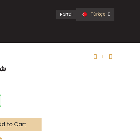
Türkçe
Portal
شا
d to Cart
e