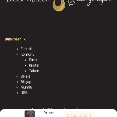
Buhurdanlık
Elektrik
Kömürlü
Simli
Kristal
Takım
Şelale
Ahşap
Mumlu
USB
Copyright © Selam Parfüm 2025
Price:
Add to Cart
الْعَرَبيّة
|
English (US)
|
Türkçe