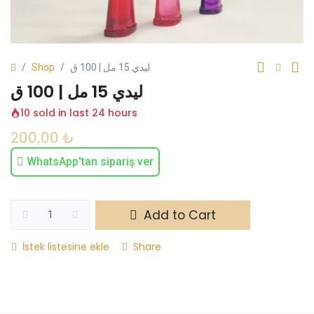
Shop
ليدي 15 مل | 100 ق
ليدي 15 مل | 100 ق
10 sold in last 24 hours
200,00
₺
WhatsApp'tan sipariş ver
Add to Cart
İstek listesine ekle
Share