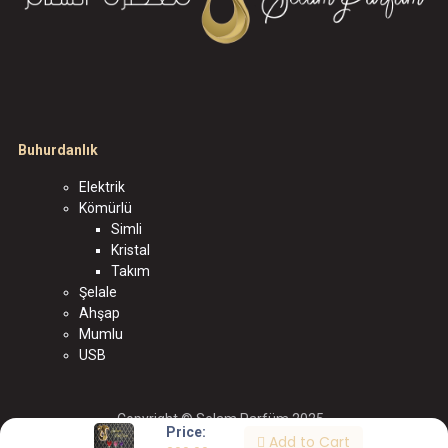
Buhurdanlık
Elektrik
Kömürlü
Simli
Kristal
Takım
Şelale
Ahşap
Mumlu
USB
Copyright © Selam Parfüm 2025
Price:
Add to Cart
الْعَرَبيّة
|
English (US)
|
Türkçe