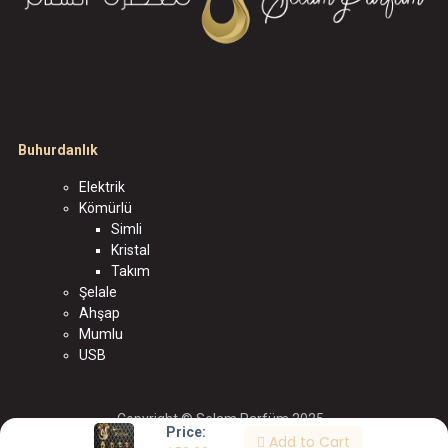
Buhurdanlık
Elektrik
Kömürlü
Simli
Kristal
Takım
Şelale
Ahşap
Mumlu
USB
Copyright © Selam Parfüm 2025
Price:
Add to Cart
الْعَرَبيّة
|
English (US)
|
Türkçe