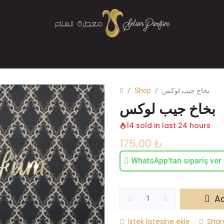
Mağaza
Parfüm
Buhurdanlık
Bize Ulaşın
Shop
بخاخ جيب لوكس
بخاخ جيب لوكس
14 sold in last 24 hours
175,00
₺
WhatsApp'tan sipariş ver
Ad
İstek listesine ekle
Shar