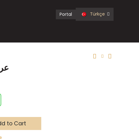
Türkçe
Portal
عريض
d to Cart
e