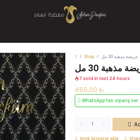
Mağaza
Parfüm
Buhurdanlık
Bize Ulaşın
Shop
عريضة مذهبة 30 مل
ة مذهبة 30 مل
7 sold in last 24 hours
450,00
₺
WhatsApp'tan sipariş ver
Ad
İstek listesine ekle
Shar