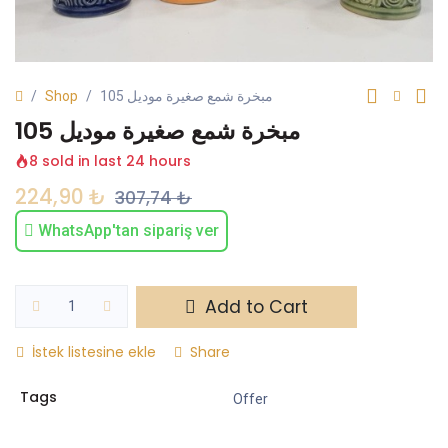
Shop
مبخرة شمع صغيرة موديل 105
مبخرة شمع صغيرة موديل 105
8 sold in last 24 hours
224,90
₺
307,74
₺
WhatsApp'tan sipariş ver
Add to Cart
İstek listesine ekle
Share
Tags
Offer