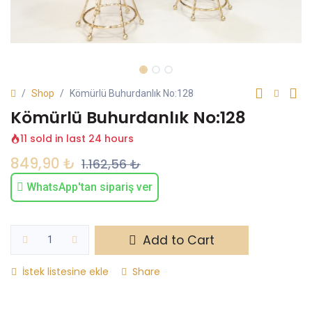
Shop
Kömürlü Buhurdanlık No:128
Kömürlü Buhurdanlık No:128
11 sold in last 24 hours
849,90
₺
1.162,56
₺
WhatsApp'tan sipariş ver
Add to Cart
İstek listesine ekle
Share