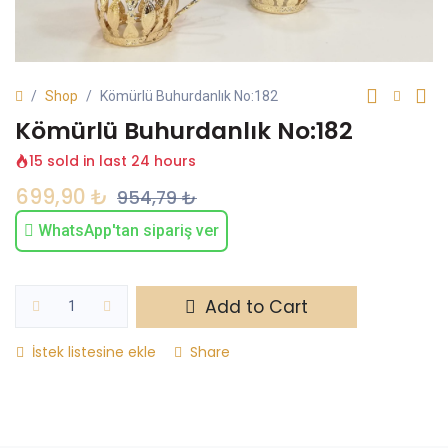
Shop
Kömürlü Buhurdanlık No:182
Kömürlü Buhurdanlık No:182
15 sold in last 24 hours
699,90
₺
954,79
₺
WhatsApp'tan sipariş ver
Add to Cart
İstek listesine ekle
Share