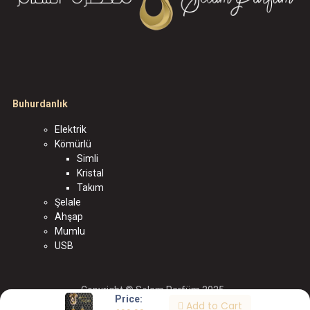
Buhurdanlık
Elektrik
Kömürlü
Simli
Kristal
Takım
Şelale
Ahşap
Mumlu
USB
Copyright © Selam Parfüm 2025
Price:
Add to Cart
الْعَرَبيّة
|
English (US)
|
Türkçe