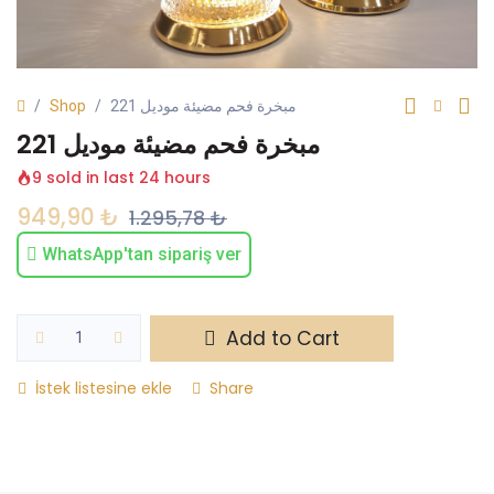
Shop
مبخرة فحم مضيئة موديل 221
مبخرة فحم مضيئة موديل 221
9 sold in last 24 hours
949,90
₺
1.295,78
₺
WhatsApp'tan sipariş ver
Add to Cart
İstek listesine ekle
Share