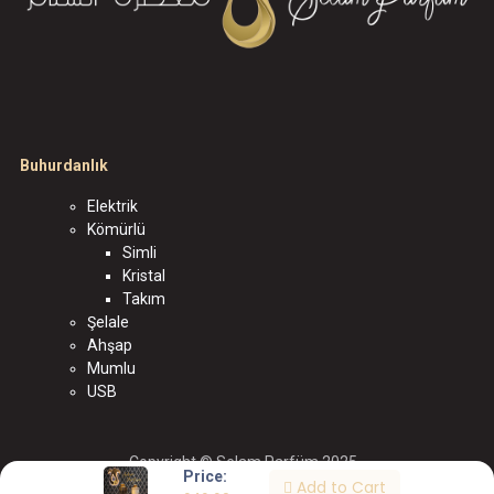
Buhurdanlık
Elektrik
Kömürlü
Simli
Kristal
Takım
Şelale
Ahşap
Mumlu
USB
Copyright © Selam Parfüm 2025
Price:
Add to Cart
الْعَرَبيّة
|
English (US)
|
Türkçe