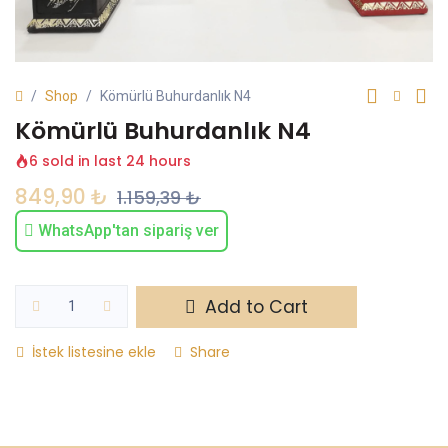
Shop
Kömürlü Buhurdanlık N4
Kömürlü Buhurdanlık N4
6 sold in last 24 hours
849,90
₺
1.159,39
₺
WhatsApp'tan sipariş ver
Add to Cart
İstek listesine ekle
Share