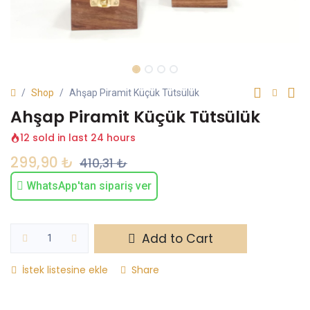
Shop
Ahşap Piramit Küçük Tütsülük
Ahşap Piramit Küçük Tütsülük
12 sold in last 24 hours
299,90
₺
410,31
₺
WhatsApp'tan sipariş ver
Add to Cart
İstek listesine ekle
Share