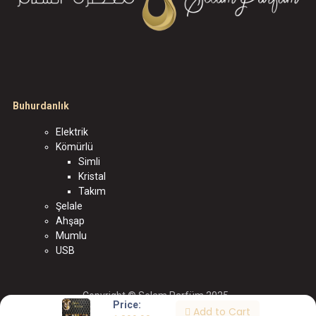
Buhurdanlık
Elektrik
Kömürlü
Simli
Kristal
Takım
Şelale
Ahşap
Mumlu
USB
Copyright © Selam Parfüm 2025
Price:
Add to Cart
الْعَرَبيّة
|
English (US)
|
Türkçe