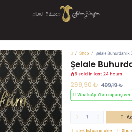
Mağaza
Parfüm
Buhurdanlık
Bize Ulaşın
Shop
Şelale Buhurdanlık 
Şelale Buhurd
6 sold in last 24 hours
299,90
₺
409,19
₺
WhatsApp'tan sipariş ver
Ad
İstek listesine ekle
Shar