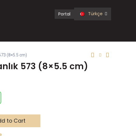
Türkçe
Portal
573 (8×5.5 cm)
anlık 573 (8×5.5 cm)
d to Cart
e