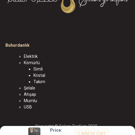
Buhurdanlık
Elektrik
Kömürlü
Simli
Kristal
Takım
Şelale
Ahşap
Mumlu
USB
Copyright © Selam Parfüm 2025
Price:
Add to Cart
الْعَرَبيّة
|
English (US)
|
Türkçe