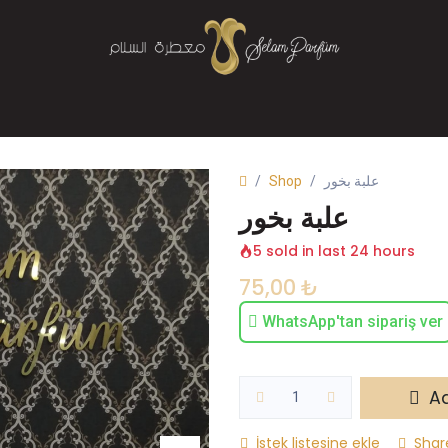
Mağaza
Parfüm
Buhurdanlık
Bize Ulaşın
Shop
علبة بخور
علبة بخور
5 sold in last 24 hours
75,00
₺
WhatsApp'tan sipariş ver
Ad
İstek listesine ekle
Shar