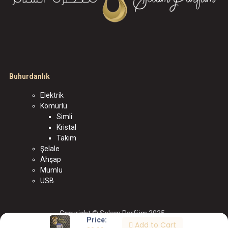
Buhurdanlık
Elektrik
Kömürlü
Simli
Kristal
Takım
Şelale
Ahşap
Mumlu
USB
Copyright © Selam Parfüm 2025
Price:
Add to Cart
الْعَرَبيّة
|
English (US)
|
Türkçe