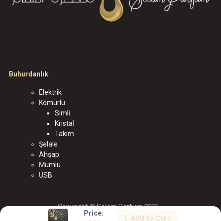
Buhurdanlık
Elektrik
Kömürlü
Simli
Kristal
Takım
Şelale
Ahşap
Mumlu
USB
Copyright © Selam Parfüm 2025
Price:
Add to Cart
الْعَرَبيّة
|
English (US)
|
Türkçe