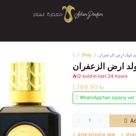
Mağaza
Parfüm
Buhurdanlık
Bize Ulaşın
Shop
 غولد ارض الزعفران
لد ارض الزعفران
12 sold in last 24 hours
1.799,90
₺
WhatsApp'tan sipariş ver
Ad
İstek listesine ekle
Shar