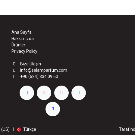
Ana Sayfa
Hakkımızda
Ürünler
Privacy Policy
Bize Ulaşın
info@selamparfum.com
+90 (534) 334 09 60
Tarafın
h (US)
|
Türkçe