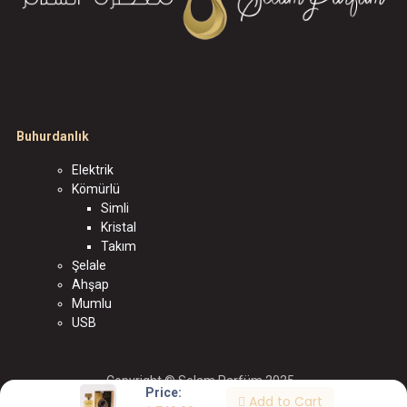
Buhurdanlık
Elektrik
Kömürlü
Simli
Kristal
Takım
Şelale
Ahşap
Mumlu
USB
Copyright © Selam Parfüm 2025
Price:
Add to Cart
الْعَرَبيّة
|
English (US)
|
Türkçe