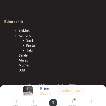
Buhurdanlık
Elektrik
Kömürlü
Simli
Kristal
Takım
Şelale
Ahşap
Mumlu
USB
Copyright © Selam Parfüm 2025
Price:
Add to Cart
الْعَرَبيّة
|
English (US)
|
Türkçe
25,00
₺
Tarafından desteklenmektedir
- # 1
Açık Kaynak E-
0
Ticaret
Home
Search
Wishlist