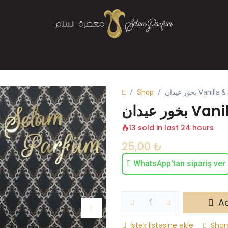
Mağaza
Parfüm
Buhurdanlık
Bize Ulaşın
Shop
13 sold in last 24 hours
25,00
₺
WhatsApp'tan sipariş ver
Ad
İstek listesine ekle
Shar